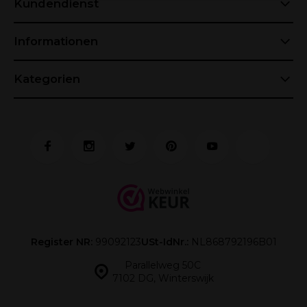
Kundendienst
Informationen
Kategorien
Register NR:
99092123
USt-IdNr.:
NL868792196B01
Parallelweg 50C
7102 DG, Winterswijk