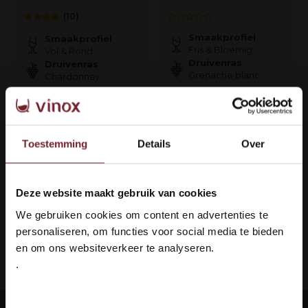
(10)
Smaakprofiel
Smaakprofiel
Fris & Bloemig
Vol & Rond
Druivenras
Druivenras
Grenache blanc
Chardonnay
€8,95
€9,95
Auf Lager
Auf Lager
Toestemming
Details
Over
Deze website maakt gebruik van cookies
1
Welkom bij Vinox Wijnen!
We gebruiken cookies om content en advertenties te
Ben je ouder dan 18 jaar?
Seite 1 von 1
personaliseren, om functies voor social media te bieden
en om ons websiteverkeer te analyseren.
.
ieferung: 100 % sicher
Languedoc 
Ja ik ben 18 jaar of ouder