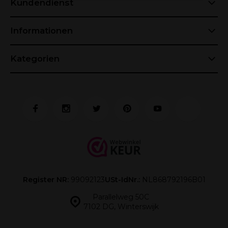
Kundendienst
Informationen
Kategorien
Register NR:
99092123
USt-IdNr.:
NL868792196B01
Parallelweg 50C
7102 DG, Winterswijk