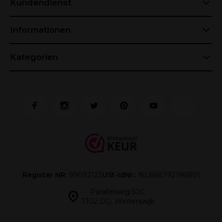
Kundendienst
Informationen
Kategorien
Register NR:
99092123
USt-IdNr.:
NL868792196B01
Parallelweg 50C
7102 DG, Winterswijk