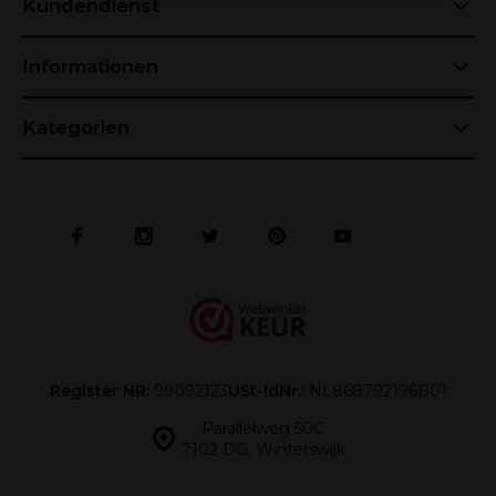
Kundendienst
Informationen
Kategorien
Register NR:
99092123
USt-IdNr.:
NL868792196B01
Parallelweg 50C
7102 DG, Winterswijk