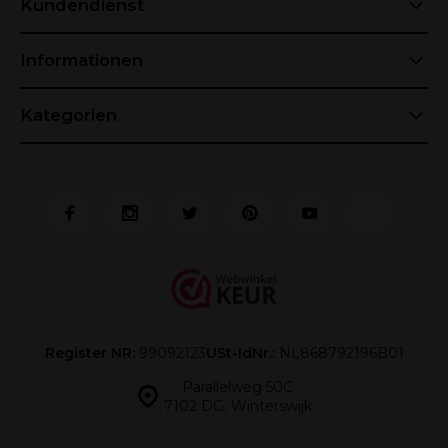
Kundendienst
Informationen
Kategorien
Register NR:
99092123
USt-IdNr.:
NL868792196B01
Parallelweg 50C
7102 DG, Winterswijk