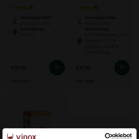
(5)
(6)
Smaakprofiel
Smaakprofiel
Droog & Fruitig
Fris & Fruitig
Druivenras
Druivenras
Merlot
50% Vermentino, 30%
Sauvignon, 10%
Viognier und 10%
Chardonnay
€32,95
€32,95
Auf Lager
Auf Lager