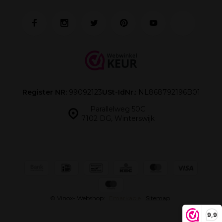
Register NR:
99092123
USt-IdNr.:
NL868792196B01
Parallelweg 50C
7102 DG, Winterswijk
© Vinox
- Webshop:
Emarkable
Sitemap
9,9