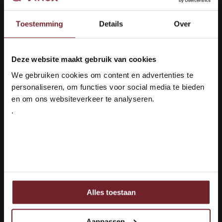
Toestemming
Details
Over
Wijn in pak 5 liter -
Gourmandises Rouge
Deze website maakt gebruik van cookies
Welkom bij Vinox Wijnen!
(4)
We gebruiken cookies om content en advertenties te
Ben je ouder dan 18 jaar?
Smaakprofiel
personaliseren, om functies voor social media te bieden
Vol & Fruitig
en om ons websiteverkeer te analyseren.
Druivenras
Grenache, Syrah,
.
Cinsault & Merlot
Ja ik ben 18 jaar of ouder
€32,95
Nee
Auf Lager
Alles toestaan
Ook delen we informatie over uw gebruik van onze site
1
met onze partners voor social media, adverteren en
analyse.
Aanpassen