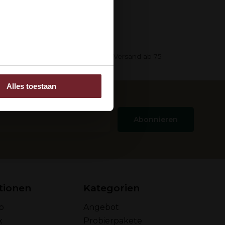
ee
in einer
Kostenloser Versand ab 75
Alles toestaan
 adverteren en analyse.
rstrekt of die ze hebben
Abonnieren
tionen
Kategorien
o
Angebot
x
Probierpakete