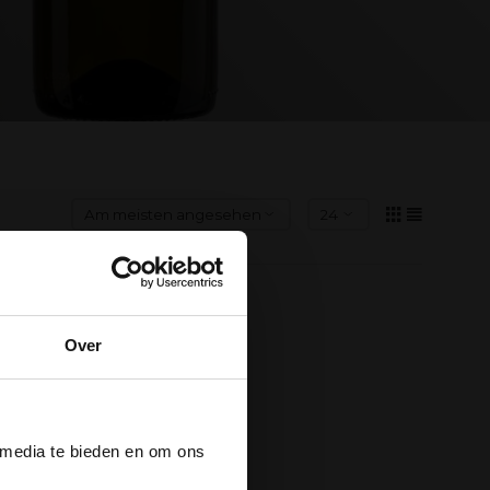
Over
der
 media te bieden en om ons