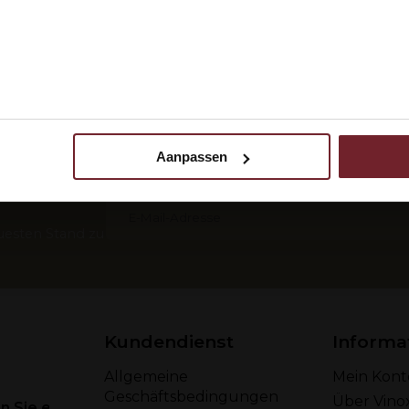
 ik ben 18 jaar of ouder
N
Languedoc specialist
Die Nr. 1 in Bag in Box (Wein 
Packung)
Aanpassen
 uw gebruik van onze site met onze partners voor social media,
 Ihrer
egevens combineren met andere informatie die u aan ze heeft ve
ebruik van hun services.
uesten Stand zu
Kundendienst
Informa
Allgemeine
Mein Kont
Geschäftsbedingungen
Über Vino
 Sie eine E-Mail