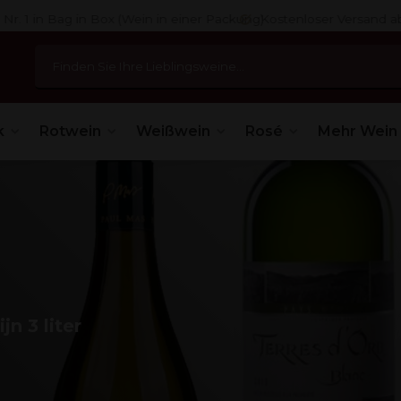
 1 in Bag in Box (Wein in einer Packung)
Kostenloser Versand ab 7
k
Rotwein
Weißwein
Rosé
Mehr Wein
n 3 liter