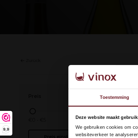
Zurück
Keine Pro
Preis
Toestemming
Wel
Deze website maakt gebruik
€0 - €5
dan
We gebruiken cookies om cont
9,9
websiteverkeer te analyseren
Preis einstellen