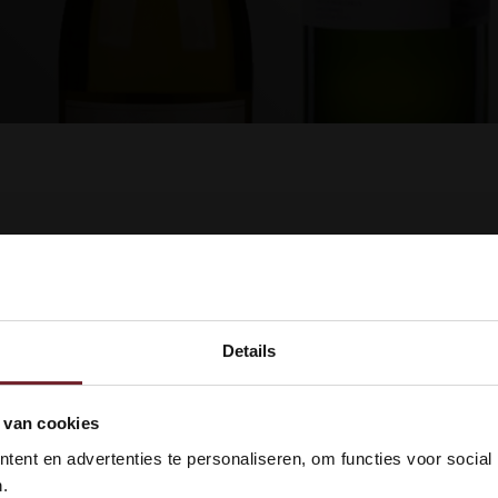
dukte gefunden!...
Details
kom bij Vinox Wijnen! Ben je ou
 van cookies
 18 jaar?
ent en advertenties te personaliseren, om functies voor social
.