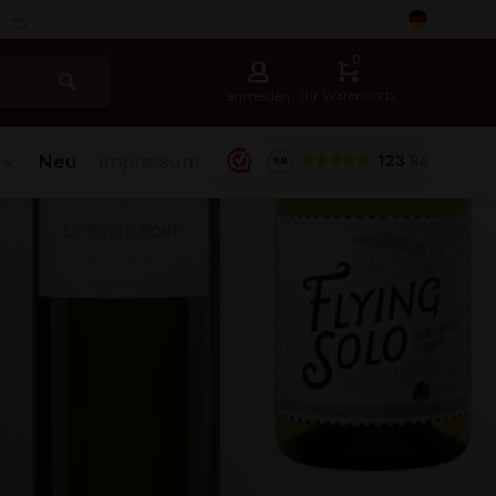
5
0
Ihr Warenkorb
anmelden
Neu
Impressum