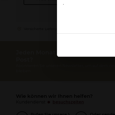
.
Ja
Versicherte Lieferung: 100 % sicher
Ook delen we informatie over
Jeden Monat die besten Weine in
Deze partners kunnen deze g
Post?
verzameld op basis van uw g
Abonnieren Sie unseren Newsletter, um auf dem ne
bleiben.
Wie können wir Ihnen helfen?
Kundendienst:
besuchszeiten
Rufen Sie unsere Weinexperten an
Oder senden