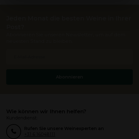
hebben verzameld op basis van uw gebruik van hun
services.
Jeden Monat die besten Weine in Ihrer
Post?
Abonnieren Sie unseren Newsletter, um auf dem
neuesten Stand zu bleiben.
Abonnieren
Wie können wir Ihnen helfen?
Kundendienst:
Rufen Sie unsere Weinexperten an
+31 6 16048111