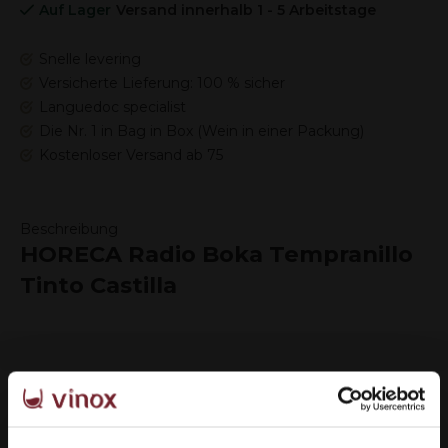
Auf Lager
Versand innerhalb 1 - 5 Arbeitstage
Snelle levering
Versicherte Lieferung: 100 % sicher
Languedoc specialist
Die Nr. 1 in Bag in Box (Wein in einer Packung)
Kostenloser Versand ab 75
Beschreibung
HORECA Radio Boka Tempranillo
Tinto Castilla