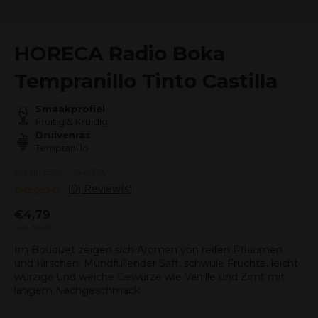
HORECA Radio Boka
Tempranillo Tinto Castilla
Smaakprofiel
Fruitig & Kruidig
Druivenras
Tempranillo
Art.nr: 6578
75 cl 13%
(0) Review(s)
€4,79
exkl. MwSt.
Im Bouquet zeigen sich Aromen von reifen Pflaumen
und Kirschen. Mundfüllender Saft, schwüle Früchte, leicht
würzige und weiche Gewürze wie Vanille und Zimt mit
langem Nachgeschmack.