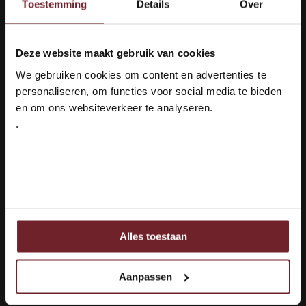
Toestemming
Details
Over
Wie können wir Ihnen helfen?
Kundendienst:
Deze website maakt gebruik van cookies
Welkom bij Vinox Wijnen!
+31 6 16048111
We gebruiken cookies om content en advertenties te
Ben je ouder dan 18 jaar?
personaliseren, om functies voor social media te bieden
info@vinox.nl
en om ons websiteverkeer te analyseren.
.
+31 6 16048111
Ja ik ben 18 jaar of ouder
Nee
Alles toestaan
Ook delen we informatie over uw gebruik van onze site
met onze partners voor social media, adverteren en
Bewertungen
analyse.
Aanpassen
Deze partners kunnen deze gegevens combineren met
ieferung: 100 % sicher
Languedoc 
andere informatie die u aan ze heeft verstrekt of die ze