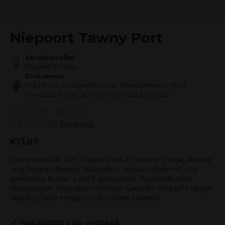
Niepoort Tawny Port
Smaakprofiel
Elegent & Notig
Druivenras
Tinta Roriz, Touriga Nacional, Touriga Franca, Tinta
Francisca, Tinta Cao, Tinta Amarela & Sousao
Art.nr: 10293
75 cl 19,5%
(0) Review(s)
€13,89
Lichtintensität. Viel Trockenobst im Aroma (Feige, Rosine
und Johannisbeere). Außerdem deutlich Karamell und
geröstete Nüsse. Leicht geräuchert. Trockenfrüchte
überwiegen. Intensiver mittlerer Gaumen und sehr langer
Abgang. Sehr elegant und schöne Balance
Nog slechts 2 op voorraad