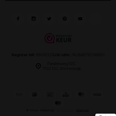
Register NR:
99092123
USt-IdNr.:
NL868792196B01
Parallelweg 50C
7102 DG, Winterswijk
© Vinox
- Webshop:
Emarkable
Sitemap