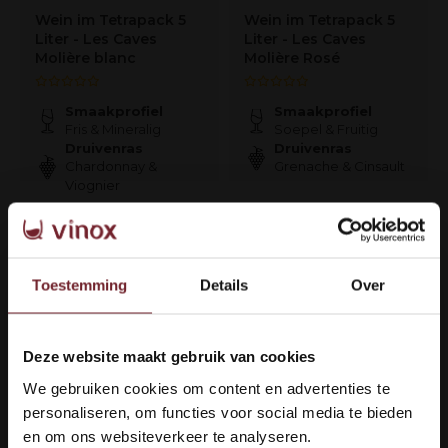
Wein im Tetrapack 5
Wein im Tetrapack 5
Liter - Les Caves
Liter - Les Caves
Molière blanc
Molière Rosé
Smaakprofiel
Smaakprofiel
Fris & Mineralig
Soepel & Fruitig
Druivenras
Druivenras
Chardonnay &
Grenache & Cinsault
Viognier
€34,95
€34,95
Auf Lager
Auf Lager
Toestemming
Details
Over
Deze website maakt gebruik van cookies
Welkom bij Vinox Wijnen!
We gebruiken cookies om content en advertenties te
Ben je ouder dan 18 jaar?
personaliseren, om functies voor social media te bieden
en om ons websiteverkeer te analyseren.