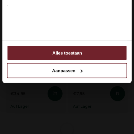
.
Ja ik ben 18 jaar of ouder
Nee
Wein im Tetrapack 5
Les Caves Molière
Liter - Les Caves
Rouge
Molière Rouge
(2)
Alles toestaan
Smaakprofiel
Ook delen we informatie over uw gebruik van onze site
Smaakprofiel
Fris & Fruitig
met onze partners voor social media, adverteren en
Fris & Fruitig
Druivenras
Druivenras
analyse.
Syrah & Cabernet
Aanpassen
Syrah & Cabernet
Deze partners kunnen deze gegevens combineren met
Sauvignon
Sauvignon
andere informatie die u aan ze heeft verstrekt of die ze
hebben verzameld op basis van uw gebruik van hun
€34,95
€7,95
services.
Auf Lager
Auf Lager
1