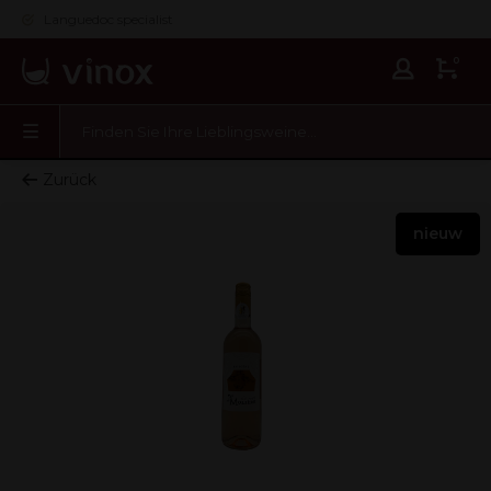
Languedoc specialist
0
Zurück
nieuw