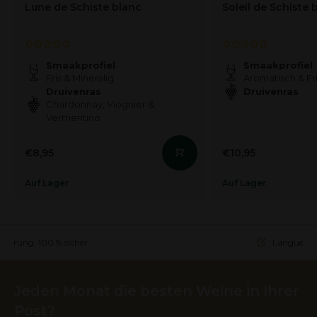
Lune de Schiste blanc
Soleil de Schiste 
Smaakprofiel
Smaakprofiel
Fris & Mineralig
Aromatisch & Fr
Druivenras
Druivenras
Chardonnay, Viognier &
Vermentino
€8,95
€10,95
Auf Lager
Auf Lager
ieferung: 100 % sicher
Languedoc 
Jeden Monat die besten Weine in Ihrer
Post?