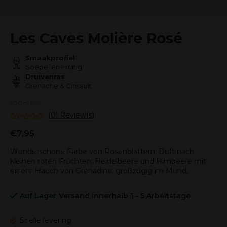
Les Caves Molière Rosé
Smaakprofiel
Soepel en Fruitig
Druivenras
Grenache & Cinsault
500 cl 13%
(0) Review(s)
€7,95
Wunderschöne Farbe von Rosenblättern; Duft nach
kleinen roten Früchten: Heidelbeere und Himbeere mit
einem Hauch von Grenadine; großzügig im Mund,
Auf Lager
Versand innerhalb 1 - 5 Arbeitstage
Snelle levering