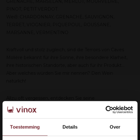
GRENACHE, MARSELAN, MERLOT, MOURVEDRE,
PINOT, PETIT VERDOT.
Weiß: CHARDONNAY, GRENACHE, SAUVIGNON,
TERRET, VIOGNIER, PIQUEPOUL, ROUSSANE,
MARSANNE, VERMENTINO
Kraftvoll und stolz zugleich, sind die Terroirs von Caves
Molière bekannt für ihre Sonne, ihre besondere Klarheit,
ihre historischen Standorte, aber auch für ihr Produkt...
Aber welches würden Sie mir nennen? Den Wein
natürlich!
Allzu oft vergessen, entdecken Sie seine
außergewöhnliche Qualität neu. Lassen Sie sich
überraschen, er wird Ihren Gaumen begeistern! Nehmen
Sie sich Zeit, um den Cha
Toestemming
Details
Over