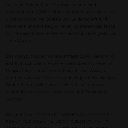
Occitanie Sud de France” ausgezeichnet sind,
repräsentieren 2.200 Hektar und 410 Winzer, die alle die
gleichen Werte wie Qualität und Leidenschaft für ihr
Handwerk und ihre Region teilen. So stehen das Terroir
von Molière und seine Weine heute für Geselligkeit und
hohe Qualität.
Das Weingut Caves Molière umfasst 2200 Hektar und
erstreckt sich über die Gemeinden Abeilhan, Pézenas,
Roujan, Caux, Pouzolles und Margon. Das Weingut
profitiert von einer Vielzahl reichhaltiger und vielfältiger
Böden (Lehm-Kalk, Hänge, Schiefer), auf denen die
besten Rebsorten des Languedoc und Frankreichs
wachsen.
Rot und Rosé: CABERNET-SAUVIGNON, CABERNET-
FRANC, CARIGNAN, CALADOC, SYRAH, CINSAULT,