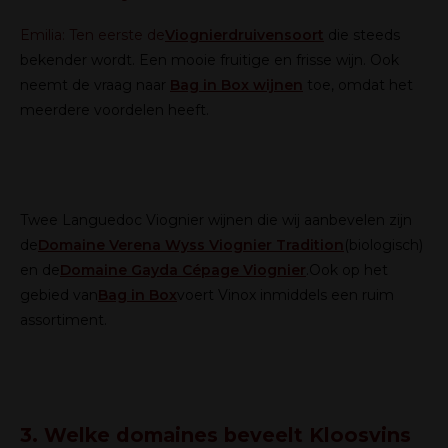
Emilia:
Ten eerste de
Viognier
druivensoort
die steeds
bekender wordt. Een mooie fruitige en frisse wijn. Ook
neemt de vraag naar
Bag in Box wijnen
toe, omdat het
meerdere voordelen heeft.
Twee Languedoc Viognier wijnen die wij aanbevelen zijn
de
Domaine Verena Wyss Viognier Tradition
(biologisch)
en de
Domaine Gayda Cépage Viognier
.
Ook op het
gebied van
Bag in Box
voert Vinox inmiddels een ruim
assortiment.
3. Welke domaines beveelt Kloosvins