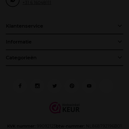
+31 6 16048111
Klantenservice
Informatie
Categorieën
KVK nummer:
99092123
btw-nummer:
NL868792196B01