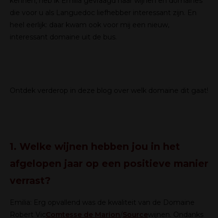
kennen, heb ik Emilia gevraagd naar wijnen en domaines
die voor u als Languedoc liefhebber interessant zijn. En
heel eerlijk: daar kwam ook voor mij een nieuw,
interessant domaine uit de bus.
Ontdek verderop in deze blog over welk domaine dit gaat!
1. Welke wijnen hebben jou in het
afgelopen jaar op een positieve manier
verrast?
Emilia:
Erg opvallend was de kwaliteit van de Domaine
Robert Vic
Comtesse de Marion
/
Source
wijnen. Ondanks