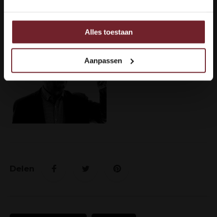
genieten van de beste Languedoc wijnen. Blogs zijn voor
Cees een manier om zijn passie en kennis over te dragen.
Alles toestaan
Ook delen we informatie over uw gebruik van onze site
met onze partners voor social media, adverteren en
analyse.
Aanpassen
Deze partners kunnen deze gegevens combineren met
andere informatie die u aan ze heeft verstrekt of die ze
hebben verzameld op basis van uw gebruik van hun
services.
Delen