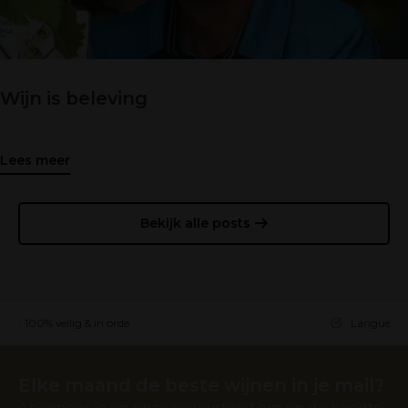
Wijn is beleving
Lees meer
Bekijk alle posts
ing: 100% veilig & in orde
Languedoc 
Elke maand de beste wijnen in je mail?
Abonneer je op onze nieuwsbrief om op de hoogte