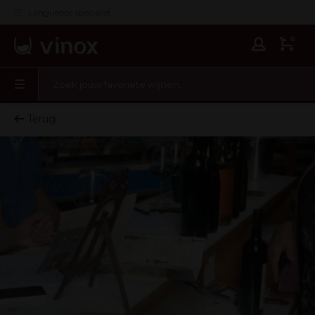
Languedoc specialist
0
Terug