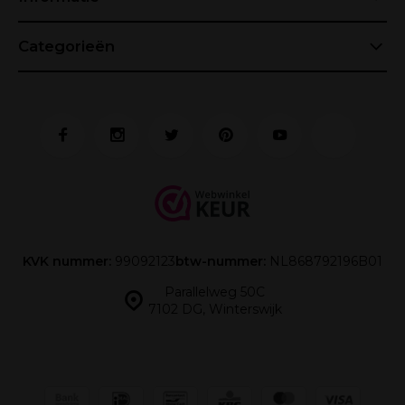
Categorieën
KVK nummer:
99092123
btw-nummer:
NL868792196B01
Parallelweg 50C
7102 DG, Winterswijk