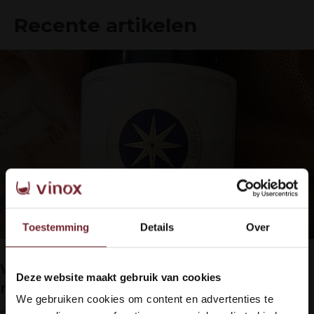
Recente artikelen
Toestemming
Details
Over
Wat dat betreft is de Languedoc gelukkig
Deze website maakt gebruik van cookies
Welkom bij Vinox Wijnen!
nog niet ontdekt
We gebruiken cookies om content en advertenties te
Ben je ouder dan 18 jaar?