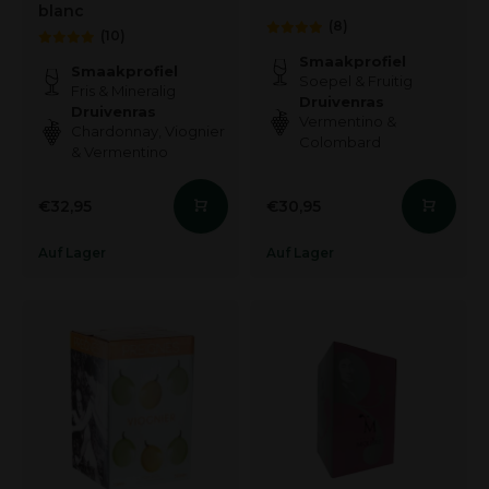
blanc
(8)
(10)
Smaakprofiel
Smaakprofiel
Soepel & Fruitig
Fris & Mineralig
Druivenras
Druivenras
Vermentino &
Chardonnay, Viognier
Colombard
& Vermentino
€32,95
€30,95
Auf Lager
Auf Lager