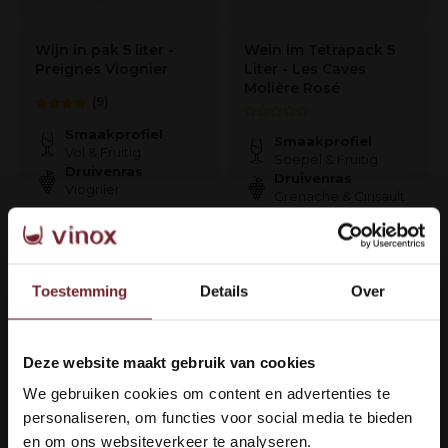
Wijn in pak 5 liter -
Wein im Tetrapack 5
Preignes Viognier
Liter - Les Caves
Molière Rosé
(9)
Smaakprofiel
Smaakprofiel
Vol & Fruitig
Soepel & Fruitig
Druivenras
Druivenras
Viognier
Grenache & Cinsault
€33,50
€34,95
Auf Lager
Auf Lager
Toestemming
Details
Over
Deze website maakt gebruik van cookies
Welkom bij Vinox Wijnen!
We gebruiken cookies om content en advertenties te
Ben je ouder dan 18 jaar?
personaliseren, om functies voor social media te bieden
en om ons websiteverkeer te analyseren.