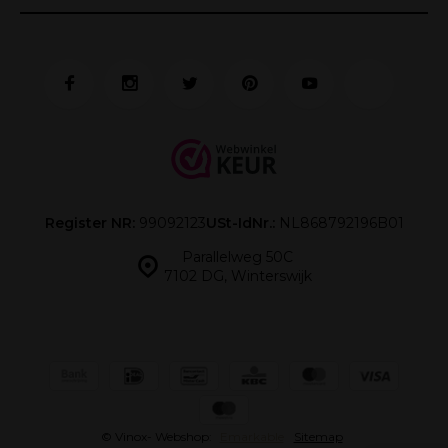
Register NR:
99092123
USt-IdNr.:
NL868792196B01
Parallelweg 50C
7102 DG, Winterswijk
© Vinox
- Webshop:
Emarkable
Sitemap