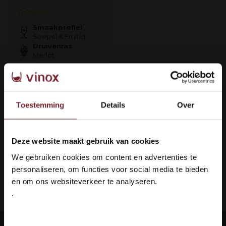
Smaakprofiel
Soepel & Fruitig
Druivenras
Merlot
€8,95
Auf Lager
Toestemming
Details
Over
Deze website maakt gebruik van cookies
1
Welkom bij Vinox Wijnen!
We gebruiken cookies om content en advertenties te
Ben je ouder dan 18 jaar?
Seite 1 von 1
personaliseren, om functies voor social media te bieden
en om ons websiteverkeer te analyseren.
.
ieferung: 100 % sicher
Languedoc 
Ja ik ben 18 jaar of ouder