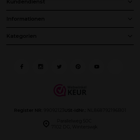
Kundendienst
Informationen
Kategorien
Register NR:
99092123
USt-IdNr.:
NL868792196B01
Parallelweg 50C
7102 DG, Winterswijk