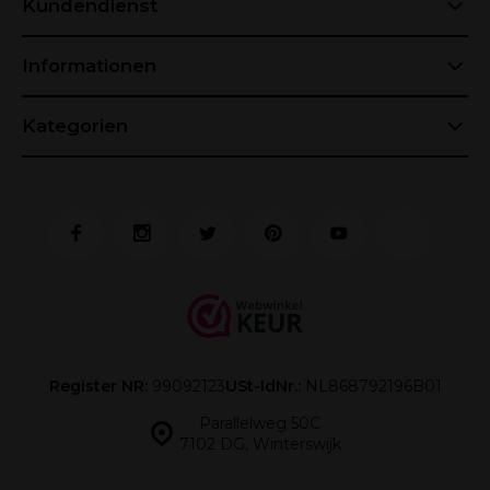
Kundendienst
Informationen
Kategorien
Register NR:
99092123
USt-IdNr.:
NL868792196B01
Parallelweg 50C
7102 DG, Winterswijk