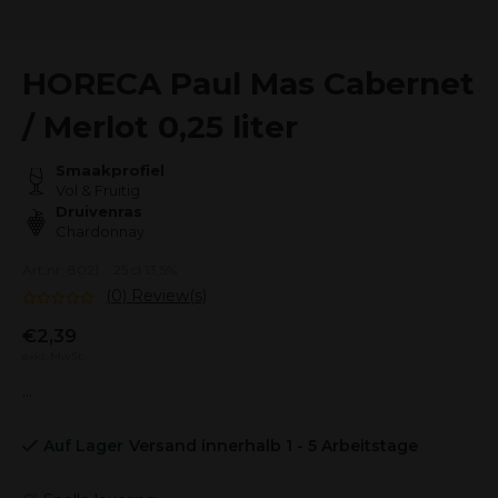
HORECA Paul Mas Cabernet
/ Merlot 0,25 liter
Smaakprofiel
Vol & Fruitig
Druivenras
Chardonnay
Art.nr: 8021
25 cl 13,5%
(0) Review(s)
€2,39
exkl. MwSt.
...
Auf Lager
Versand innerhalb 1 - 5 Arbeitstage