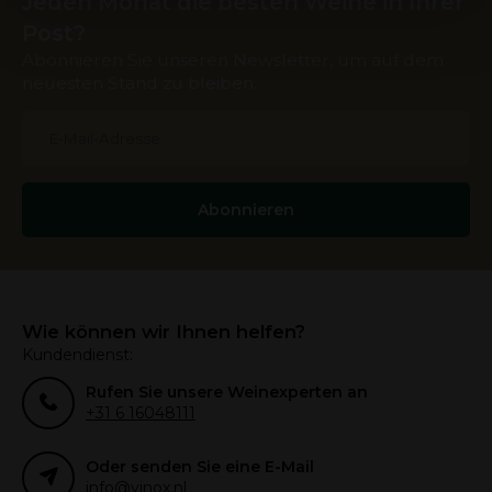
Jeden Monat die besten Weine in Ihrer
services.
Post?
Abonnieren Sie unseren Newsletter, um auf dem
neuesten Stand zu bleiben.
Abonnieren
Wie können wir Ihnen helfen?
Kundendienst:
Rufen Sie unsere Weinexperten an
+31 6 16048111
Oder senden Sie eine E-Mail
info@vinox.nl