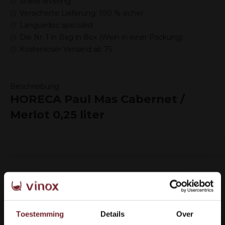
Snelle levering
Versicherte Lieferung: 100 % sicher
Languedoc specialist
Die Nr. 1 in Bag in Box (Wein in einer Packung)
Kostenloser Versand ab 75
Beschreibung
HORECA Paul Mas Cabernet /
Merlot 0,25 liter
Wie können wir Ihnen helfen?
Toestemming
Details
Over
Kundendienst: