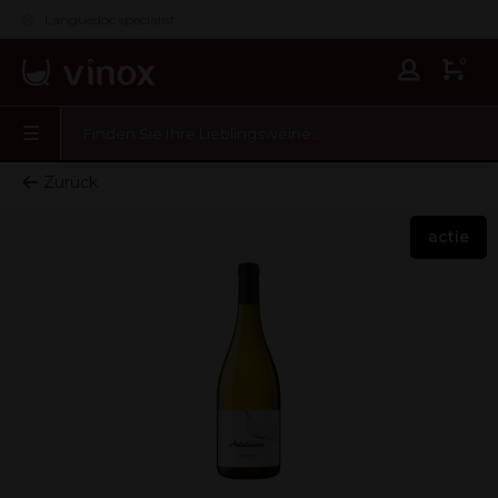
Languedoc specialist
0
Zurück
actie