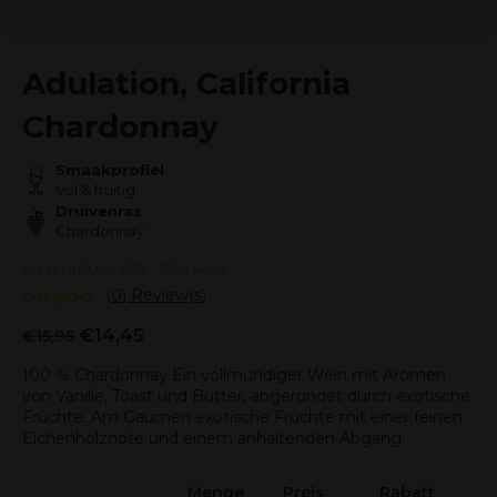
Adulation, California
Chardonnay
Smaakprofiel
Vol & fruitig
Druivenras
Chardonnay
Art.nr: ADUL01023
75 cl 14.5%
(0) Review(s)
€14,45
€15,95
100 % Chardonnay Ein vollmundiger Wein mit Aromen
von Vanille, Toast und Butter, abgerundet durch exotische
Früchte. Am Gaumen exotische Früchte mit einer feinen
Eichenholznote und einem anhaltenden Abgang.
Menge
Preis
Rabatt