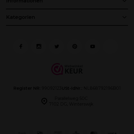
Informationen
Kategorien
Register NR:
99092123
USt-IdNr.:
NL868792196B01
Parallelweg 50C
7102 DG, Winterswijk