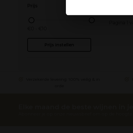
Ook delen we informatie over
Prijs
Deze partners kunnen deze g
verzameld op basis van uw g
Pagina 1 v
€0 - €10
Prijs instellen
Verzekerde levering: 100% veilig & in
orde
Elke maand de beste wijnen in je
Abonneer je op onze nieuwsbrief om op de hoogte t