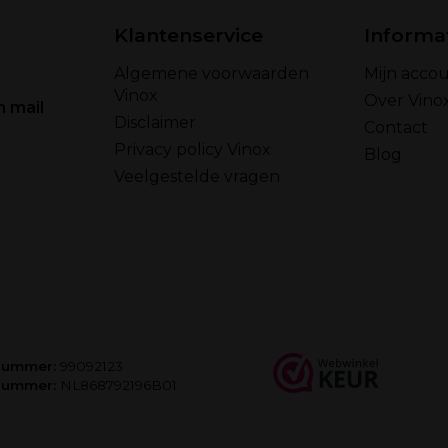
Klantenservice
Informa
Algemene voorwaarden
Mijn acco
Vinox
Over Vino
n mail
Disclaimer
Contact
Privacy policy Vinox
Blog
Veelgestelde vragen
nummer:
99092123
nummer:
NL868792196B01