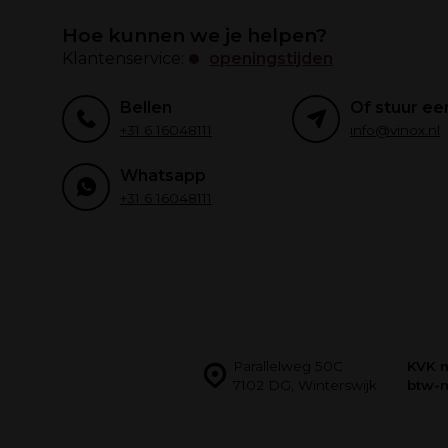
Hoe kunnen we je helpen?
Klantenservice:
openingstijden
Bellen
Of stuur ee
+31 6 16048111
info@vinox.nl
Whatsapp
+31 6 16048111
Parallelweg 50C
KVK 
7102 DG, Winterswijk
btw-