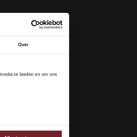
Over
der
 media te bieden en om ons
ee