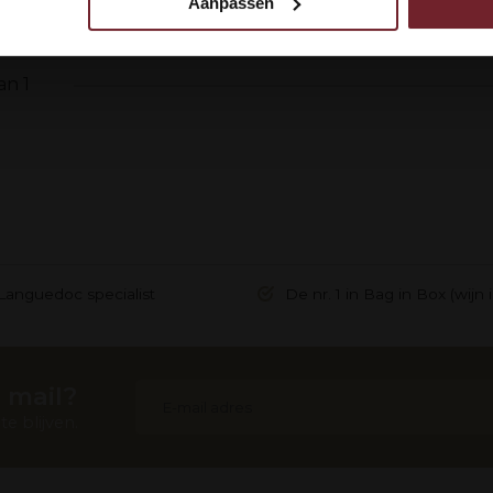
Aanpassen
 uw gebruik van onze site met onze partners voor social media,
egevens combineren met andere informatie die u aan ze heeft ve
ebruik van hun services.
an 1
Languedoc specialist
De nr. 1 in Bag in Box (wijn 
 mail?
e blijven.