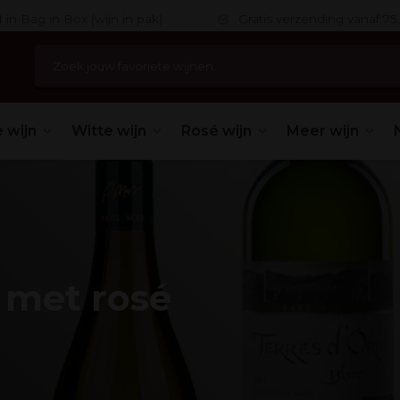
 in Bag in Box (wijn in pak)
Gratis verzending vanaf 75,
 wijn
Witte wijn
Rosé wijn
Meer wijn
 met rosé