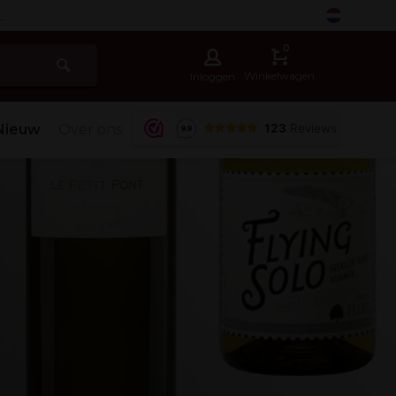
-
0
Winkelwagen
Inloggen
Nieuw
Over ons