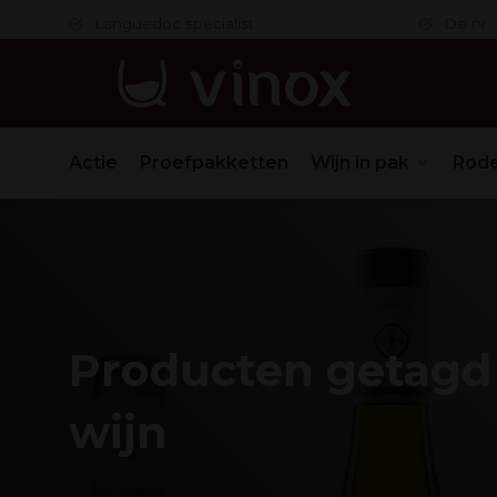
 in orde
Languedoc specialist
De nr. 1
Actie
Proefpakketten
Wijn in pak
Rode
Producten getagd
wijn