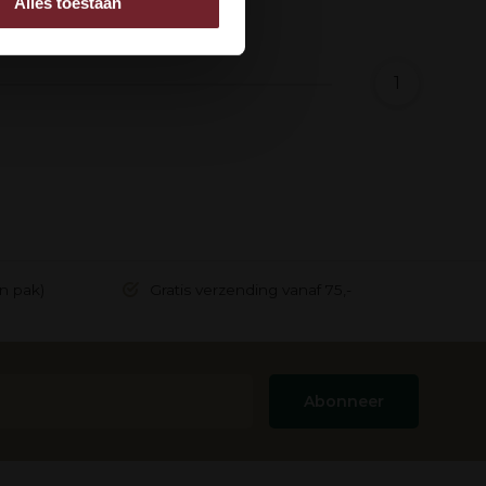
Alles toestaan
 adverteren en analyse.
rstrekt of die ze hebben
1
in pak)
Gratis verzending vanaf 75,-
Abonneer