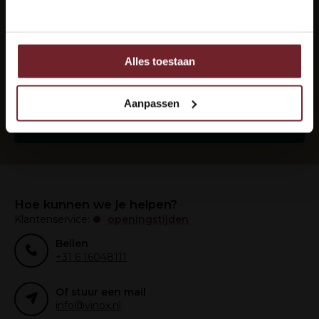
Nee
Elke maand de beste wijnen in je mail?
Abonneer je op onze nieuwsbrief om op de hoogte
te blijven.
Alles toestaan
Ook delen we informatie over uw gebruik van onze site
met onze partners voor social media, adverteren en
analyse.
Aanpassen
Deze partners kunnen deze gegevens combineren met
Abonneer
andere informatie die u aan ze heeft verstrekt of die ze
hebben verzameld op basis van uw gebruik van hun
services.
Hoe kunnen we je helpen?
Klantenservice:
openingstijden
Bellen
+31 6 16048111
Of stuur een mail
info@vinox.nl