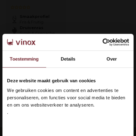
Smaakprofiel
Fris & Fruitig
Druivenras
Syrah & Grenache
€10,95
€9,95
Toestemming
Details
Over
Op voorraad
Deze website maakt gebruik van cookies
Welkom bij Vinox Wijnen!
1
We gebruiken cookies om content en advertenties te
Ben je ouder dan 18 jaar?
personaliseren, om functies voor social media te bieden
Pagina 1 van 1
en om ons websiteverkeer te analyseren.
.
Ja ik ben 18 jaar of ouder
ing: 100% veilig & in orde
Languedoc 