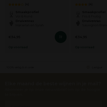
(4)
(4)
Smaakprofiel
Smaakprofiel
Vol & Rond
Fris & Fruitig
Druivenras
Druivenras
Marselan en Syrah
Sauvignon Blanc
€34,95
€34,95
Op voorraad
Op voorraad
ing: 100% veilig & in orde
Languedoc 
Elke maand de beste wijnen in je mail?
Abonneer je op onze nieuwsbrief om op de hoogte
te blijven.