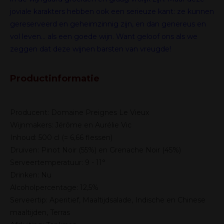
joviale karakters hebben ook een serieuze kant: ze kunnen
gereserveerd en geheimzinnig zijn, en dan genereus en
vol leven… als een goede wijn. Want geloof ons als we
zeggen dat deze wijnen barsten van vreugde!
Productinformatie
Producent: Domaine Preignes Le Vieux
Wijnmakers: Jérôme en Aurélie Vic
Inhoud: 500 cl (= 6,66 flessen)
Druiven: Pinot Noir (55%) en Grenache Noir (45%)
Serveertemperatuur: 9 - 11°
Drinken: Nu
Alcoholpercentage: 12,5%
Serveertip: Aperitief, Maaltijdsalade, Indische en Chinese
maaltijden, Terras