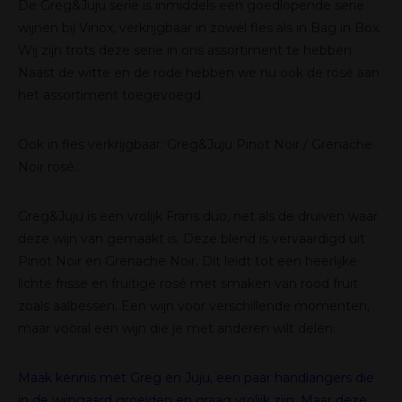
De Greg&Juju serie is inmiddels een goedlopende serie
wijnen bij Vinox, verkrijgbaar in zowel fles als in Bag in Box.
Wij zijn trots deze serie in ons assortiment te hebben.
Naast de witte en de rode hebben we nu ook de rosé aan
het assortiment toegevoegd.
Ook in fles verkrijgbaar: Greg&Juju Pinot Noir / Grenache
Noir rosé.
Greg&Juju is een vrolijk Frans duo, net als de druiven waar
deze wijn van gemaakt is. Deze blend is vervaardigd uit
Pinot Noir en Grenache Noir. Dit leidt tot een heerlijke
lichte frisse en fruitige rosé met smaken van rood fruit
zoals aalbessen. Een wijn voor verschillende momenten,
maar vooral een wijn die je met anderen wilt delen.
Maak kennis met Greg en Juju, een paar handlangers die
in de wijngaard groeiden en graag vrolijk zijn. Maar deze