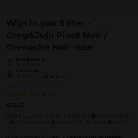
Wijn in pak 5 liter -
Greg&Juju Pinot Noir /
Grenache Noir rosé
Smaakprofiel
Fris & Fruitig
Druivenras
Pinot Noir & Grenache Noir
Art.nr: ART0178
500 cl 12,5%
(5) Review(s)
€34,95
Greg & Juju Pinot Grenache is een heerlijke lichte frisse en
fruitige rosé met smaken van rood fruit zoals aalbessen.
Op voorraad
Binnen 1 - 2 werkdagen verzonden