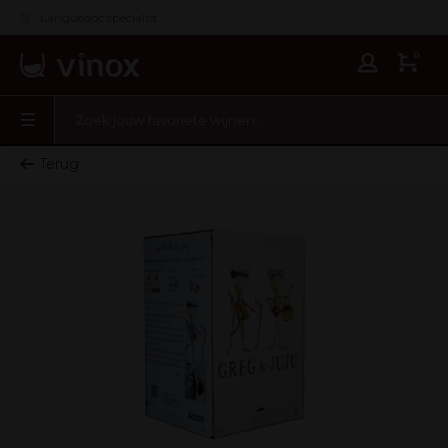
Languedoc specialist
0
Terug