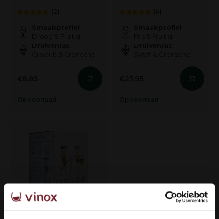
(2)
(4)
Smaakprofiel
Smaakprofiel
Droog & Fruitig
Fris & Fruitig
Druivenras
Druivenras
Cinsault & Grenache
Syrah & Grenache
€8,85
€23,95
Op voorraad
Op voorraad