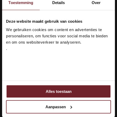
Toestemming
Details
Over
Wijn in pak 5 liter -
Greg&Juju Pinot Noir /
Grenache Noir rosé
Deze website maakt gebruik van cookies
(5)
Welkom bij Vinox Wijnen!
We gebruiken cookies om content en advertenties te
Smaakprofiel
Ben je ouder dan 18 jaar?
Fris & Fruitig
personaliseren, om functies voor social media te bieden
Druivenras
en om ons websiteverkeer te analyseren.
Pinot Noir & Grenache
.
Noir
Ja ik ben 18 jaar of ouder
€34,95
Nee
Op voorraad
Alles toestaan
Ook delen we informatie over uw gebruik van onze site
1
met onze partners voor social media, adverteren en
analyse.
Aanpassen
Pagina 1 van 1
Deze partners kunnen deze gegevens combineren met