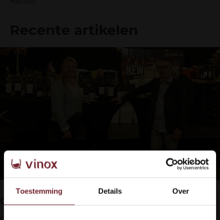
Nieuws
Recente artikelen
Toestemming
Details
Over
Geslaagde Dom Brial wijnproeverij
Op vrijdag 12 november 2021 was Blend61 in Winterswijk het