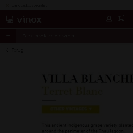
Languedoc specialist
0
Terug