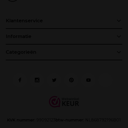
Klantenservice
Informatie
Categorieën
KVK nummer:
99092123
btw-nummer:
NL868792196B01