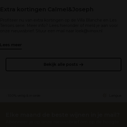
Extra kortingen Calmel&Joseph
Profiteer nu van extra kortingen op de Villa Blanche en Les
Terroirs serie. Meer info? Lees hieronder of meld je aan voor
onze nieuwsbrief. Stuur een mail naar
loek@vinox.nl
Lees meer
Bekijk alle posts
ing: 100% veilig & in orde
Languedoc 
Elke maand de beste wijnen in je mail?
Abonneer je op onze nieuwsbrief om op de hoogte