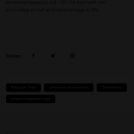
serveertemperatuur is 8 - 10°. De fles heeft een
schroefdop en het alcoholpercentage is 13%.
Delen
Étang de Thau
inheemse druivensoort
Terret Blanc
unieke Languedoc wijn