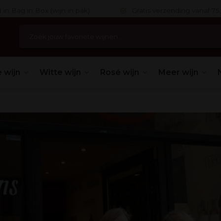
 in Bag in Box (wijn in pak)
Gratis verzending vanaf 75,
 wijn
Witte wijn
Rosé wijn
Meer wijn