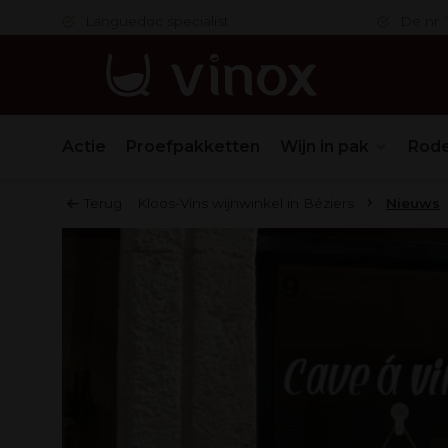
 in orde
Languedoc specialist
De nr. 1
Actie
Proefpakketten
Wijn in pak
Rode
Terug
Kloos-Vins wijnwinkel in Béziers
Nieuws