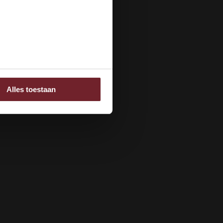
ee
Alles toestaan
 adverteren en analyse.
rstrekt of die ze hebben