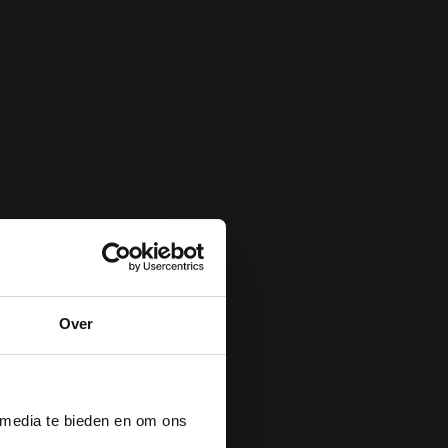
Over
der
 media te bieden en om ons