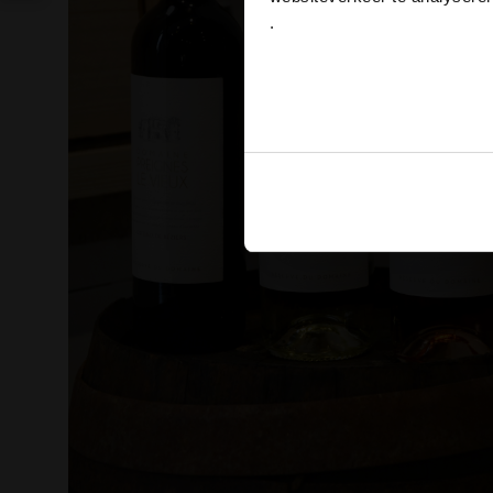
.
Ja
Ook delen we informatie over
Deze partners kunnen deze g
verzameld op basis van uw g