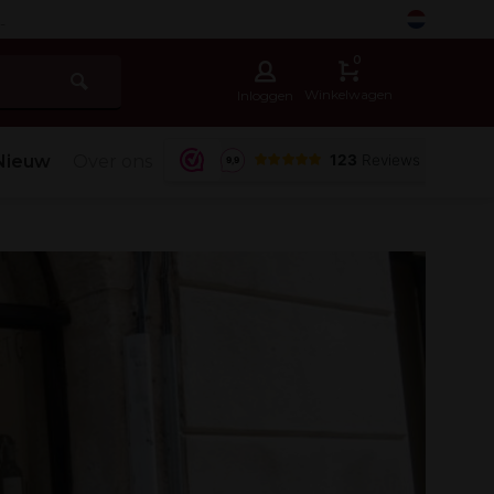
-
0
Winkelwagen
Inloggen
Nieuw
Over ons