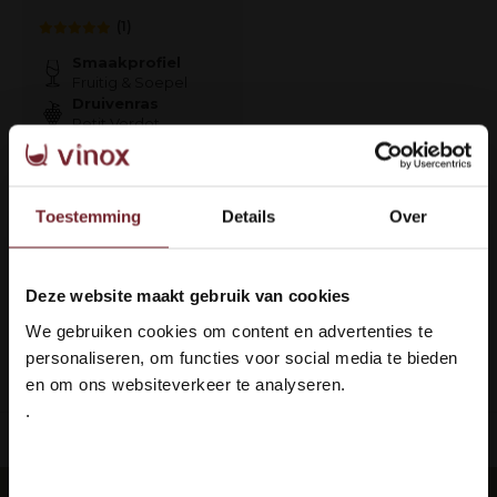
(1)
Smaakprofiel
Fruitig & Soepel
Druivenras
Petit Verdot
€8,85
Toestemming
Details
Over
Op voorraad
Deze website maakt gebruik van cookies
Welkom bij Vinox Wijnen!
1
We gebruiken cookies om content en advertenties te
Ben je ouder dan 18 jaar?
personaliseren, om functies voor social media te bieden
Pagina 1 van 1
en om ons websiteverkeer te analyseren.
.
Ja ik ben 18 jaar of ouder
ing: 100% veilig & in orde
Languedoc 