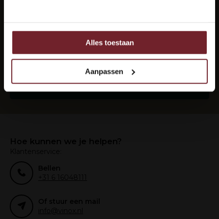
Nee
Elke maand de beste wijnen in je mail?
Abonneer je op onze nieuwsbrief om op de hoogte
te blijven.
Alles toestaan
Ook delen we informatie over uw gebruik van onze site
met onze partners voor social media, adverteren en
analyse.
Aanpassen
Deze partners kunnen deze gegevens combineren met
Abonneer
andere informatie die u aan ze heeft verstrekt of die ze
hebben verzameld op basis van uw gebruik van hun
services.
Hoe kunnen we je helpen?
Klantenservice:
Bellen
+31 6 16048111
Of stuur een mail
info@vinox.nl