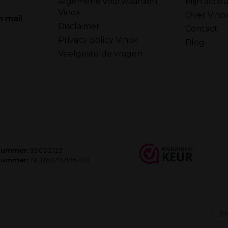
Algemene voorwaarden
Mijn acco
Vinox
Over Vino
n mail
Disclaimer
Contact
Privacy policy Vinox
Blog
Veelgestelde vragen
nummer:
99092123
nummer:
NL868792196B01