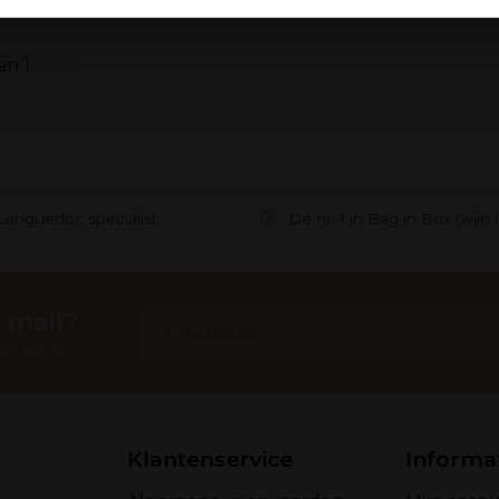
ebruik van hun services.
an 1
Languedoc specialist
De nr. 1 in Bag in Box (wijn 
 mail?
e blijven.
Klantenservice
Informa