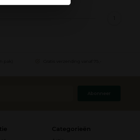
1
in pak)
Gratis verzending vanaf 75,-
Abonneer
tie
Categorieën