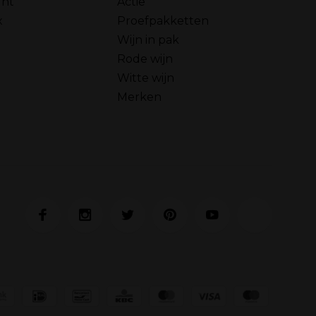
unt
Actie
x
Proefpakketten
Wijn in pak
Rode wijn
Witte wijn
Merken