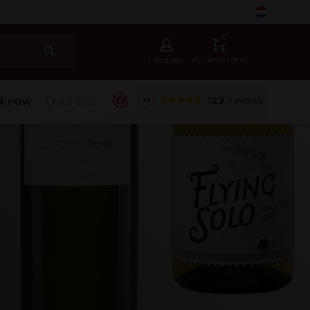
-
0
Winkelwagen
Inloggen
Nieuw
Over ons