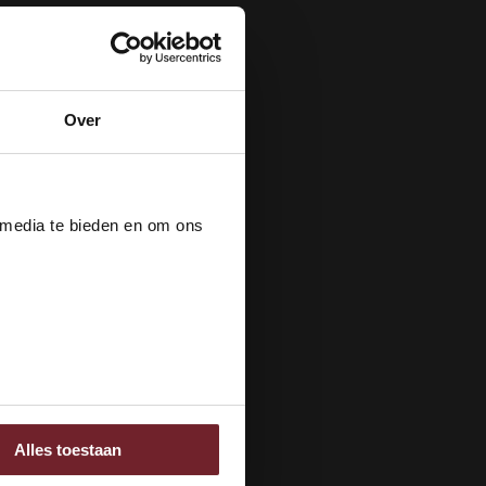
Over
der
 media te bieden en om ons
ee
Alles toestaan
 adverteren en analyse.
rstrekt of die ze hebben