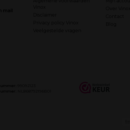
Algemene voorwaarden
Mijn acco
Vinox
Over Vino
n mail
Disclaimer
Contact
Privacy policy Vinox
Blog
Veelgestelde vragen
nummer:
99092123
nummer:
NL868792196B01