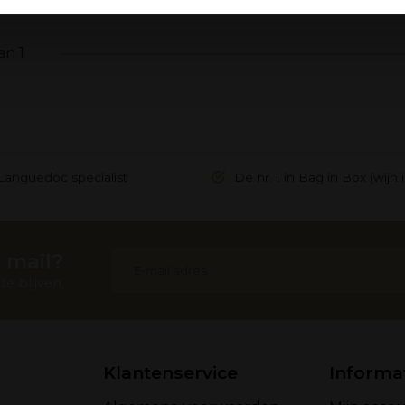
ebruik van hun services.
an 1
Languedoc specialist
De nr. 1 in Bag in Box (wijn 
 mail?
e blijven.
Klantenservice
Informa