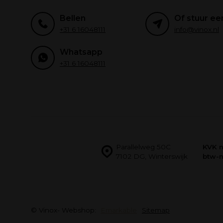
Bellen
Of stuur ee
+31 6 16048111
info@vinox.nl
Whatsapp
+31 6 16048111
Parallelweg 50C
KVK 
7102 DG, Winterswijk
btw-
© Vinox
- Webshop:
Emarkable
Sitemap