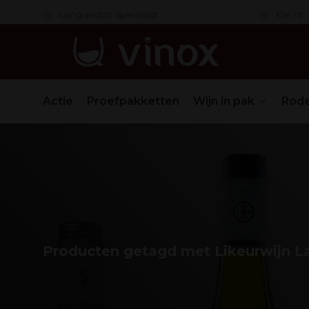
 in orde
Languedoc specialist
De nr. 1
Actie
Proefpakketten
Wijn in pak
Rode
Producten getagd met Likeurwijn 