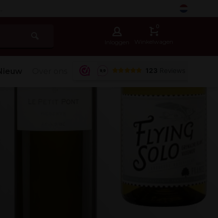
-
0
Winkelwagen
Inloggen
Nieuw
Over ons