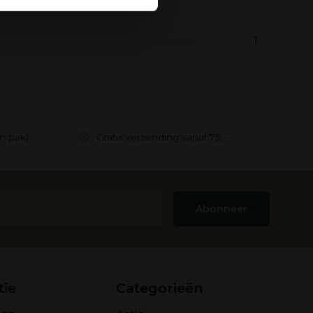
1
in pak)
Gratis verzending vanaf 75,-
Abonneer
tie
Categorieën