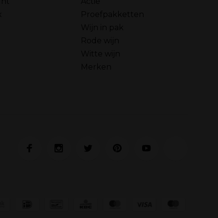
unt
Actie
x
Proefpakketten
Wijn in pak
Rode wijn
Witte wijn
Merken