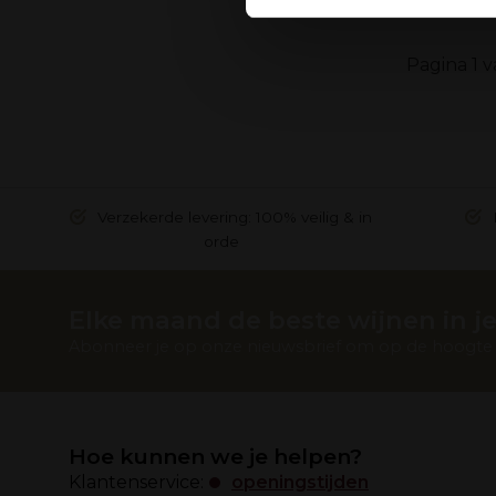
verzameld op basis van uw g
Pagina 1 v
Verzekerde levering: 100% veilig & in
orde
Elke maand de beste wijnen in je
Abonneer je op onze nieuwsbrief om op de hoogte t
Hoe kunnen we je helpen?
Klantenservice:
openingstijden