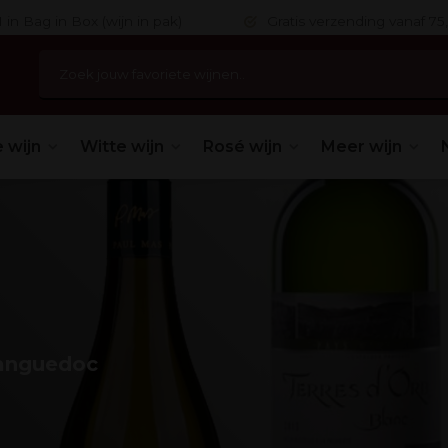
 in Bag in Box (wijn in pak)
Gratis verzending vanaf 75,
 wijn
Witte wijn
Rosé wijn
Meer wijn
Languedoc