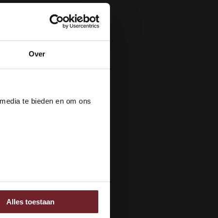
Over
der
 media te bieden en om ons
ee
Alles toestaan
 adverteren en analyse.
rstrekt of die ze hebben