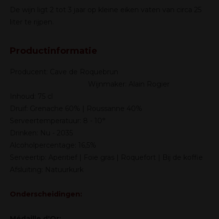
De wijn ligt 2 tot 3 jaar op kleine eiken vaten van circa 25
liter te rijpen.
Productinformatie
Producent: Cave de Roquebrun
Wijnmaker: Alain Rogier
Inhoud: 75 cl
Druif: Grenache 60% | Roussanne 40%
Serveertemperatuur: 8 - 10°
Drinken: Nu - 2035
Alcoholpercentage: 16,5%
Serveertip: Aperitief | Foie gras | Roquefort | Bij de koffie
Afsluiting: Natuurkurk
Onderscheidingen:
Médaille d'Or: