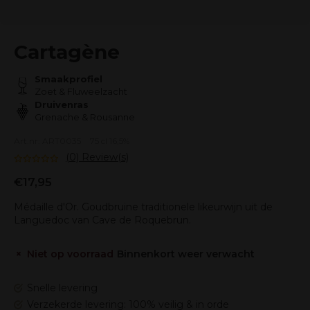
Cartagène
Smaakprofiel
Zoet & Fluweelzacht
Druivenras
Grenache & Rousanne
Art.nr: ART0035
75 cl 16,5%
(0) Review(s)
€17,95
Médaille d'Or. Goudbruine traditionele likeurwijn uit de
Languedoc van Cave de Roquebrun.
Niet op voorraad
Binnenkort weer verwacht
Snelle levering
Verzekerde levering: 100% veilig & in orde