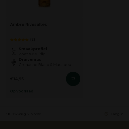
Ambré Rivesaltes
(2)
Smaakprofiel
Zoet & Kruidig
Druivenras
Grenache Blanc & Macabeu
€14,95
Op voorraad
ing: 100% veilig & in orde
Languedoc 