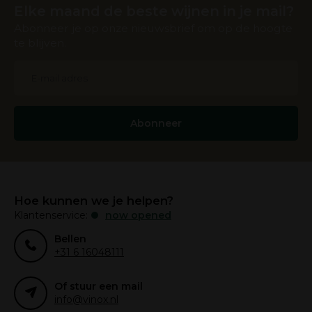
Elke maand de beste wijnen in je mail?
Abonneer je op onze nieuwsbrief om op de hoogte
te blijven.
Abonneer
Hoe kunnen we je helpen?
Klantenservice:
now opened
Bellen
+31 6 16048111
Of stuur een mail
info@vinox.nl