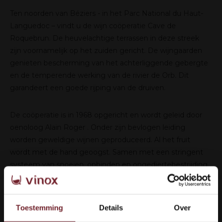
Ten noorden van Béziers - in het Parc National du Haut-
Languedoc – vindt u de wijn coöperatie Cave de
Roquebrun. De heuvelachtige terrassen in deze streek
zijn voornamelijk op het zuiden gericht. De wijngaarden
genieten bescherming van het achterliggende gebergte
en de temperende werking van de rivier de Orb. Dit
garandeert een goede rijping van de druiven.
De coöperatie is in 1968 opgericht en wordt geleid door
oenoloog Alain Roger . Onder zijn bevlogen leiding
worden geweldige wijnen geproduceerd. Al het fruit
wordt met de hand geoogst. Samen met een stringent
systeem van snoeien, opbinden en ongediertebestrijding
garandeert dit een opbrengst van hoge kwaliteit. Cave de
Roquebrun produceert daarvan onder meer een
Appellation d’Origine Controlé Saint Chinian en een
Toestemming
Details
Over
Appellation Saint-Chinian-Roquebrun.