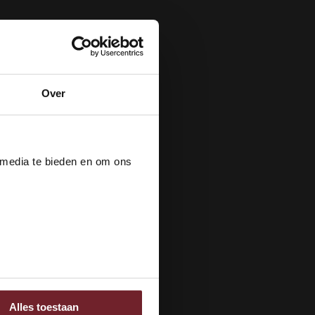
Over
der
 media te bieden en om ons
ee
Alles toestaan
 adverteren en analyse.