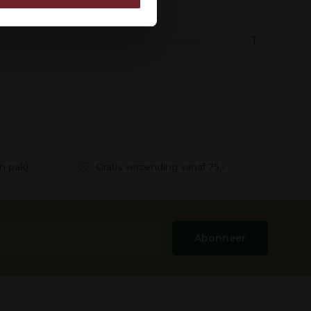
rstrekt of die ze hebben
1
in pak)
Gratis verzending vanaf 75,-
Abonneer