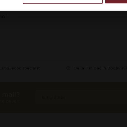
egevens combineren met andere informatie die u aan ze heeft ve
ebruik van hun services.
an 1
Languedoc specialist
De nr. 1 in Bag in Box (wijn 
 mail?
e blijven.