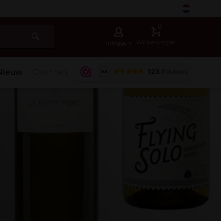
-
0
Winkelwagen
Inloggen
Nieuw
Over ons