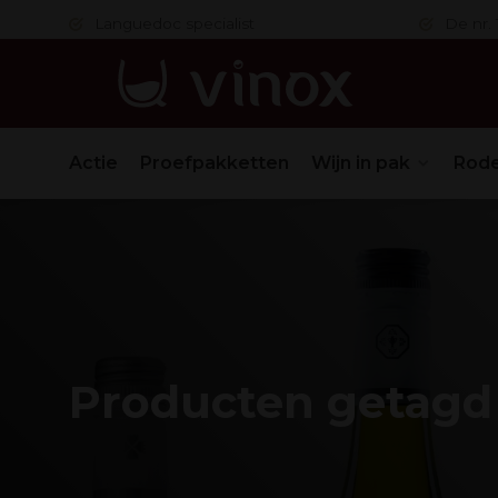
 in orde
Languedoc specialist
De nr. 1
Actie
Proefpakketten
Wijn in pak
Rode
Producten getagd