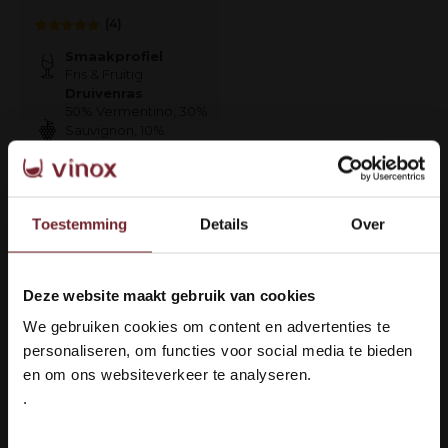
(4)
Smaakprofiel
Fris & Fruitig
Druivenras
50% Vermentino, 30%
Sauvignon, 10%
Viognier und 10%
Chardonnay
€59,95
Toestemming
Details
Over
Op voorraad
Deze website maakt gebruik van cookies
Welkom bij Vinox Wijnen!
We gebruiken cookies om content en advertenties te
Ben je ouder dan 18 jaar?
1
personaliseren, om functies voor social media te bieden
en om ons websiteverkeer te analyseren.
Pagina 1 van 1
.
Ja ik ben 18 jaar of ouder