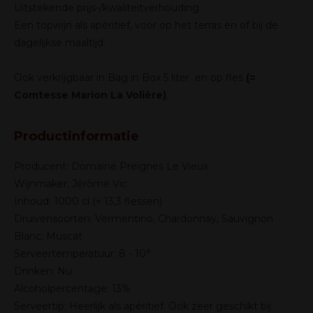
Uitstekende prijs-/kwaliteitverhouding.
Een topwijn als apéritief, voor op het terras en of bij de
dagelijkse maaltijd.
Ook verkrijgbaar in
Bag in Box 5 liter
en op fles
(=
Comtesse Marion La Volière)
.
Productinformatie
Producent: Domaine Preignes Le Vieux
Wijnmaker: Jérôme Vic
Inhoud: 1000 cl (= 13,3 flessen)
Druivensoorten: Vermentino, Chardonnay, Sauvignon
Blanc, Muscat
Serveertemperatuur: 8 - 10°
Drinken: Nu
Alcoholpercentage: 13%
Serveertip: Heerlijk als apéritief. Ook zeer geschikt bij