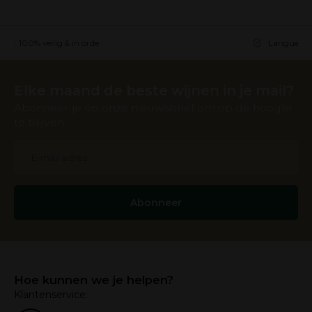
ing: 100% veilig & in orde
Languedoc 
Elke maand de beste wijnen in je mail?
Abonneer je op onze nieuwsbrief om op de hoogte
te blijven.
Abonneer
Hoe kunnen we je helpen?
Klantenservice: