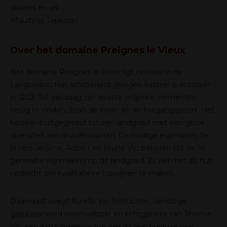
salades en vis
Afsluiting: Tapkraan
Over het domaine Preignes le Vieux
Het domaine Preignes le Vieux ligt centraal in de
Languedoc. Het schitterend gelegen kasteel is ontstaan
in 1202. Tot vandaag zijn diverse originele elementen
terug te vinden, zoals de toren en de toegangspoort. Het
kasteel is uitgegroeid tot een landgoed met een grote
diversiteit aan druivensoorten. De huidige eigenaren, de
broers Jerôme, Robert en Bruno Vic, behoren tot de 5e
generatie wijnmakers op dit landgoed. Zij zien het als hun
opdracht om kwalitatieve topwijnen te maken.
Daarnaast voegt Aurélie Vic-Trébuchon, oenologe,
gepassioneerd wijnmaakster en echtgenote van Jérôme
Vic, een extra dimensie toe aan dit prestigieuze wijn