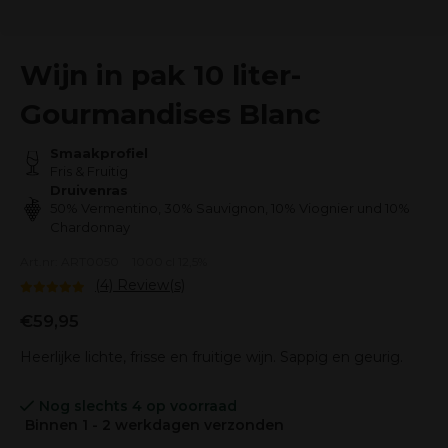
Wijn in pak 10 liter-
Gourmandises Blanc
Smaakprofiel
Fris & Fruitig
Druivenras
50% Vermentino, 30% Sauvignon, 10% Viognier und 10%
Chardonnay
Art.nr: ART0050
1000 cl 12,5%
(4) Review(s)
€59,95
Heerlijke lichte, frisse en fruitige wijn. Sappig en geurig.
Nog slechts 4 op voorraad
Binnen 1 - 2 werkdagen verzonden