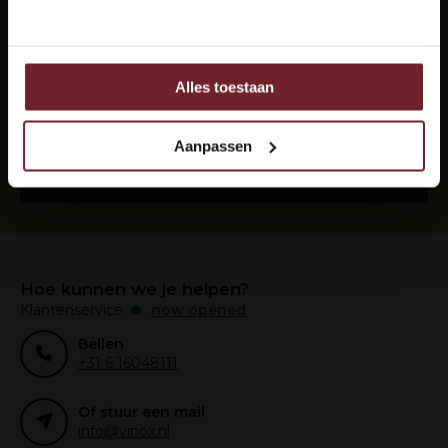
Nee
Elke maand de beste wijnen in je mail?
Abonneer je op onze nieuwsbrief om op de hoogte
te blijven.
Alles toestaan
Ook delen we informatie over uw gebruik van onze site
met onze partners voor social media, adverteren en
analyse.
Aanpassen
Deze partners kunnen deze gegevens combineren met
Abonneer
andere informatie die u aan ze heeft verstrekt of die ze
hebben verzameld op basis van uw gebruik van hun
services.
Hoe kunnen we je helpen?
Klantenservice:
now opened
Bellen
+31 6 16048111
Of stuur een mail
info@vinox.nl