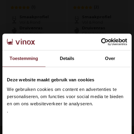
(1)
(2)
Smaakprofiel
Smaakprofiel
Vol & Rond
Vol & Rond
Druivenras
Druivenras
Chardonnay
Chardonnay
€36,50
€59,95
Toestemming
Details
Over
Op voorraad
Op voorraad
Deze website maakt gebruik van cookies
Welkom bij Vinox Wijnen!
1
We gebruiken cookies om content en advertenties te
Ben je ouder dan 18 jaar?
personaliseren, om functies voor social media te bieden
Pagina 1 van 1
en om ons websiteverkeer te analyseren.
.
Ja ik ben 18 jaar of ouder
ing: 100% veilig & in orde
Languedoc 