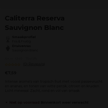
Caliterra Reserva
Sauvignon Blanc
Smaakprofiel
Fris & Fruitig
Druivenras
Sauvignon Blanc
Art.nr: 4340
75 cl 13%
(0) Review(s)
€7,59
Intense aroma's van tropisch fruit met vooral passievrucht
en ananas, en tonen van witte perzik, citroen en kruiden.
Licht mineraal. Zacht, rond en vol van smaak.
Niet op voorraad
Binnenkort weer verwacht