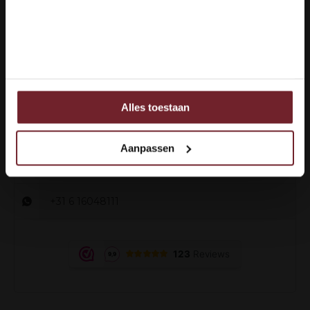
Ja ik ben 18 jaar of ouder
Nee
Hoe kunnen we je helpen?
Klantenservice:
now opened
Alles toestaan
Ook delen we informatie over uw gebruik van onze site
met onze partners voor social media, adverteren en
+31 6 16048111
analyse.
Aanpassen
Deze partners kunnen deze gegevens combineren met
info@vinox.nl
andere informatie die u aan ze heeft verstrekt of die ze
hebben verzameld op basis van uw gebruik van hun
+31 6 16048111
services.