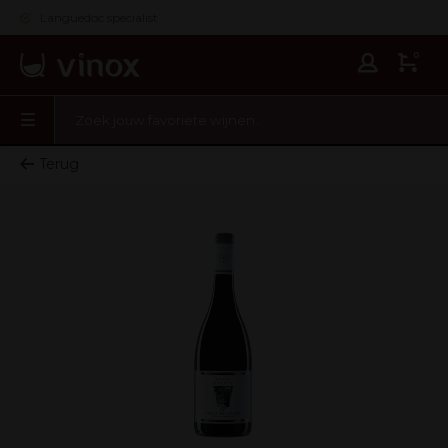
Languedoc specialist
0
Terug