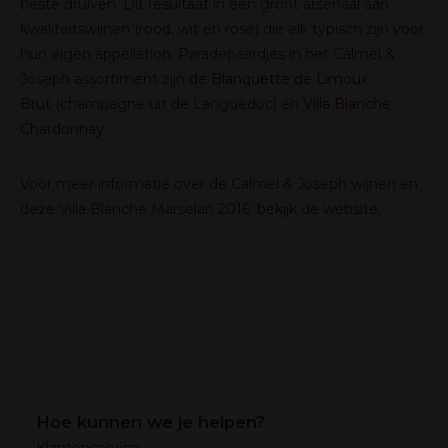
beste druiven. Dit resultaat in een groot arsenaal aan
kwaliteitswijnen (rood, wit en rosé) die elk typisch zijn voor
hun eigen appellation. Paradepaardjes in het Calmel &
Joseph assortiment zijn de
Blanquette de Limoux
Brut
(champagne uit de Languedoc) en
Villa Blanche
Chardonnay
.
Voor meer informatie over de Calmel & Joseph wijnen en
deze Villa Blanche Marselan 2016:
bekijk de website
.
Hoe kunnen we je helpen?
Klantenservice: