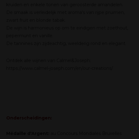
kruiden en enkele tonen van geroosterde amandelen.
De smaak is verleidelijk met aroma's van rijpe pruimen,
zwart fruit en blonde tabak.
De wijn is harmonieus op om te eindigen met zoethout,
pepermunt en vanille.
De tannines zijn zijdeachtig, weelderig rond en elegant.
Ontdek alle wijnen van Calmel&Joseph:
https://www.calmel-joseph.com/en/our-creations/
Onderscheidingen:
Médaille d'Argent:
au Concours Mondiales Bruxelles