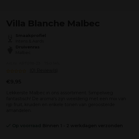
Villa Blanche Malbec
Smaakprofiel
Intens & Aards
Druivenras
Malbec
Art.nr: ART0118-23
75 cl 14%
(0) Review(s)
€9,95
Lekkerste Malbec in ons assortiment. Simpelweg
fantastisch! De aroma's zijn weelderig met een mix van
rijp fruit, kruiden en enkele tonen van geroosterde
amandelen.
Op voorraad
Binnen 1 - 2 werkdagen verzonden