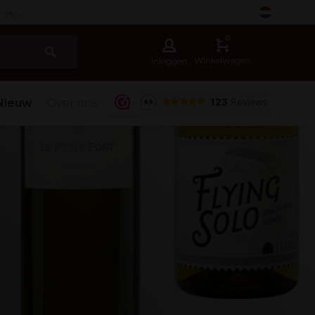
-
0
Winkelwagen
Inloggen
Nieuw
Over ons