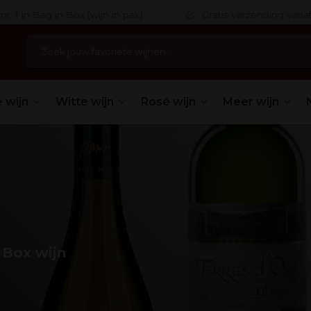
 in Bag in Box (wijn in pak)
Gratis verzending vanaf 75,
 wijn
Witte wijn
Rosé wijn
Meer wijn
 Box wijn