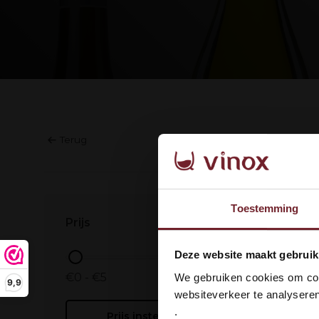
Terug
Geen prod
Toestemming
Prijs
Wel
Deze website maakt gebruik
dan
€0 - €5
We gebruiken cookies om cont
9,9
websiteverkeer te analyseren
.
Prijs instellen