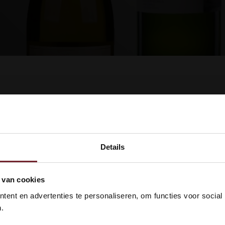
ucten gevonden!...
Details
kom bij Vinox Wijnen! Ben je ou
 van cookies
 18 jaar?
ent en advertenties te personaliseren, om functies voor social
.