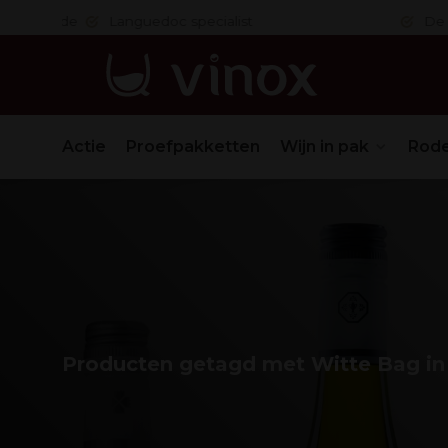
 in orde
Languedoc specialist
De nr. 1
Actie
Proefpakketten
Wijn in pak
Rode
Producten getagd met Witte Bag in