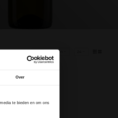
Over
der
 media te bieden en om ons