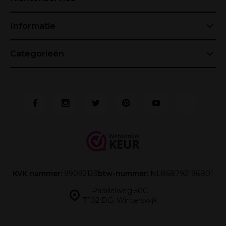
Informatie
Categorieën
KVK nummer:
99092123
btw-nummer:
NL868792196B01
Parallelweg 50C
7102 DG, Winterswijk