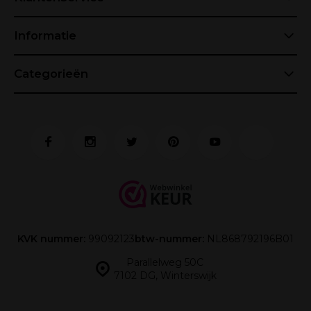
Informatie
Categorieën
KVK nummer:
99092123
btw-nummer:
NL868792196B01
Parallelweg 50C
7102 DG, Winterswijk