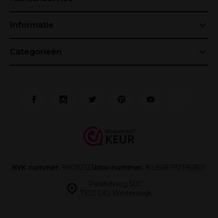
Informatie
Categorieën
KVK nummer:
99092123
btw-nummer:
NL868792196B01
Parallelweg 50C
7102 DG, Winterswijk