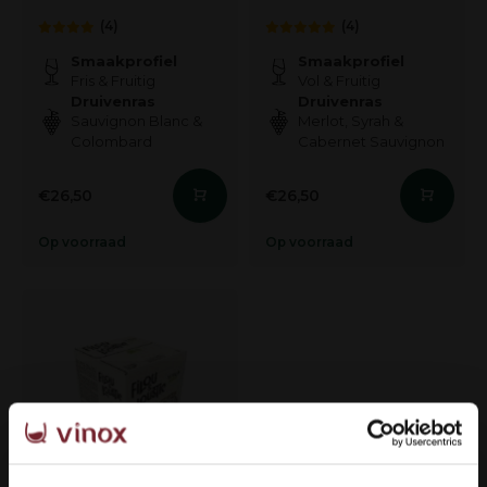
(4)
(4)
Smaakprofiel
Smaakprofiel
Fris & Fruitig
Vol & Fruitig
Druivenras
Druivenras
Sauvignon Blanc &
Merlot, Syrah &
Colombard
Cabernet Sauvignon
€26,50
€26,50
Op voorraad
Op voorraad