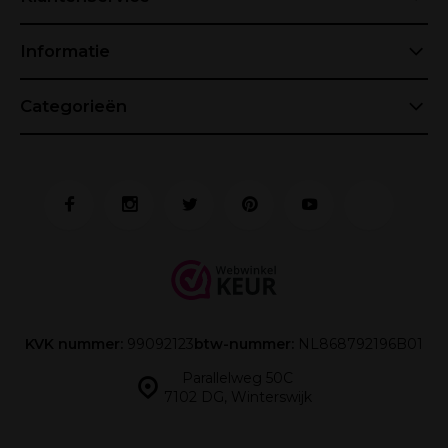
Informatie
Categorieën
KVK nummer:
99092123
btw-nummer:
NL868792196B01
Parallelweg 50C
7102 DG, Winterswijk