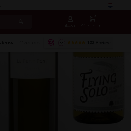
-
0
Winkelwagen
Inloggen
Nieuw
Over ons