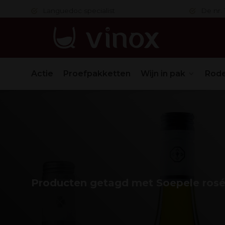
 in orde
Languedoc specialist
De nr. 1
Actie
Proefpakketten
Wijn in pak
Rode
Producten getagd met Soepele ros