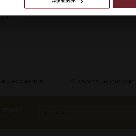
Aanpassen
 uw gebruik van onze site met onze partners voor social media,
egevens combineren met andere informatie die u aan ze heeft ve
an 1
ebruik van hun services.
Languedoc specialist
De nr. 1 in Bag in Box (wijn 
 mail?
e blijven.