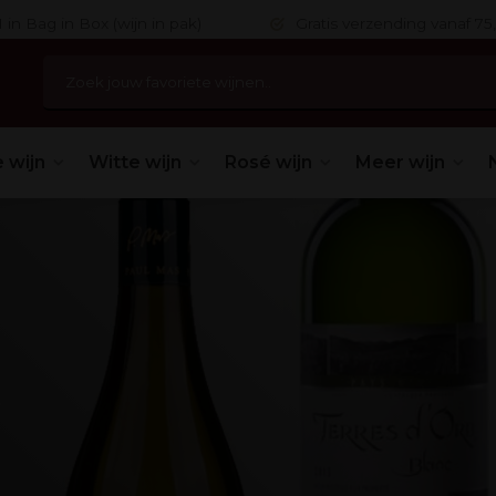
 in Bag in Box (wijn in pak)
Gratis verzending vanaf 75,
 wijn
Witte wijn
Rosé wijn
Meer wijn
é