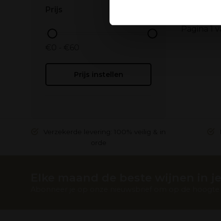
Ook delen we informatie over
Prijs
Deze partners kunnen deze g
Pagina 1 v
verzameld op basis van uw g
€0 - €60
Prijs instellen
Verzekerde levering: 100% veilig & in
orde
Elke maand de beste wijnen in je
Abonneer je op onze nieuwsbrief om op de hoogte t