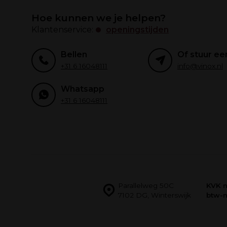
Hoe kunnen we je helpen?
Klantenservice:
openingstijden
Bellen
Of stuur ee
+31 6 16048111
info@vinox.nl
Whatsapp
+31 6 16048111
Parallelweg 50C
KVK 
7102 DG, Winterswijk
btw-