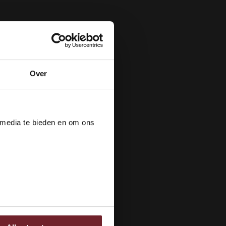
Over
der
 media te bieden en om ons
ee