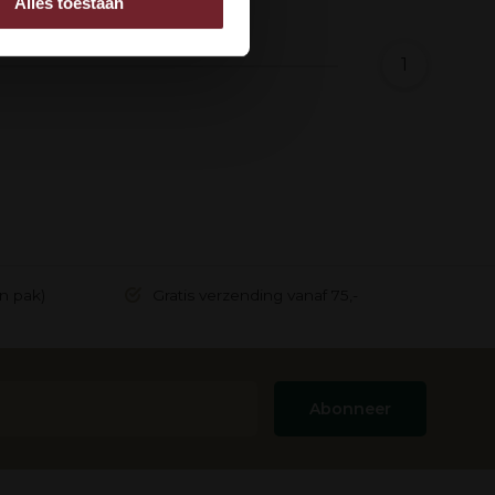
Alles toestaan
 adverteren en analyse.
rstrekt of die ze hebben
1
in pak)
Gratis verzending vanaf 75,-
Abonneer