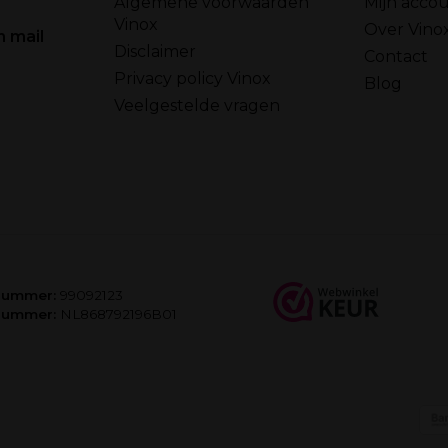
Algemene voorwaarden
Mijn acco
Vinox
Over Vino
n mail
Disclaimer
Contact
Privacy policy Vinox
Blog
Veelgestelde vragen
nummer:
99092123
nummer:
NL868792196B01