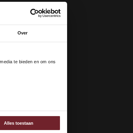
Over
der
 media te bieden en om ons
ee
Alles toestaan
 adverteren en analyse.
rstrekt of die ze hebben