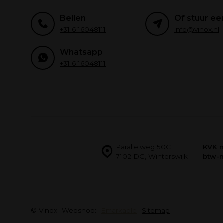
Bellen
Of stuur ee
+31 6 16048111
info@vinox.nl
Whatsapp
+31 6 16048111
Parallelweg 50C
KVK 
7102 DG, Winterswijk
btw-
© Vinox
- Webshop:
Emarkable
Sitemap