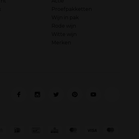
unt
Actie
x
Proefpakketten
Wijn in pak
Rode wijn
Witte wijn
Merken