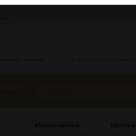
ebruik van hun services.
an 1
Languedoc specialist
De nr. 1 in Bag in Box (wijn 
 mail?
e blijven.
Klantenservice
Informa