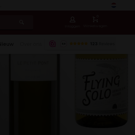
-
0
Winkelwagen
Inloggen
Nieuw
Over ons