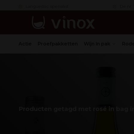
 in orde
Languedoc specialist
De nr. 1
Actie
Proefpakketten
Wijn in pak
Rode
Producten getagd met rosé in bag i