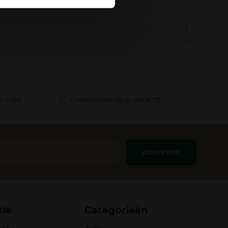
1
in pak)
Gratis verzending vanaf 75,-
Abonneer
tie
Categorieën