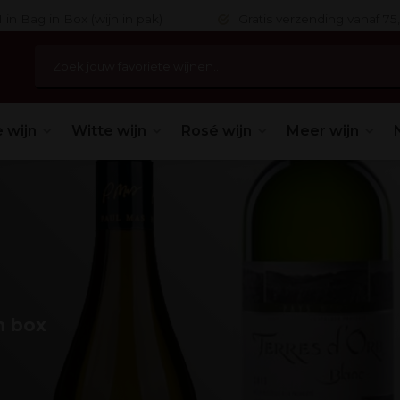
 in Bag in Box (wijn in pak)
Gratis verzending vanaf 75,
 wijn
Witte wijn
Rosé wijn
Meer wijn
n box