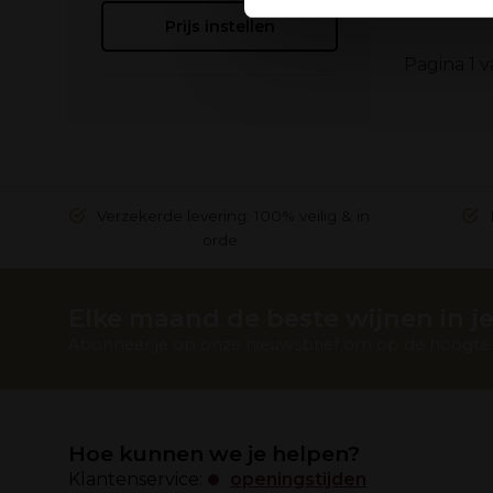
verzameld op basis van uw g
Prijs instellen
Pagina 1 v
Verzekerde levering: 100% veilig & in
orde
Elke maand de beste wijnen in je
Abonneer je op onze nieuwsbrief om op de hoogte t
Hoe kunnen we je helpen?
Klantenservice:
openingstijden