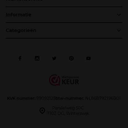
Informatie
Categorieën
KVK nummer:
99092123
btw-nummer:
NL868792196B01
Parallelweg 50C
7102 DG, Winterswijk