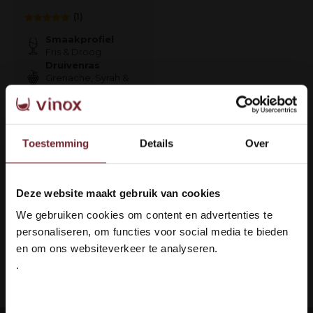
(1)
Smaakprofiel
Fris & Droog
Druivenras
Grenache, Syrah &
Cinsault
€59,95
Toestemming
Details
Over
Op voorraad
Deze website maakt gebruik van cookies
Welkom bij Vinox Wijnen!
1
We gebruiken cookies om content en advertenties te
Ben je ouder dan 18 jaar?
personaliseren, om functies voor social media te bieden
Pagina 1 van 1
en om ons websiteverkeer te analyseren.
.
Ja ik ben 18 jaar of ouder
ing: 100% veilig & in orde
Languedoc 