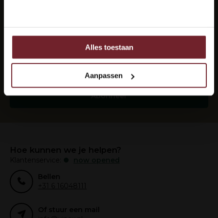
Nee
Elke maand de beste wijnen in je mail?
Abonneer je op onze nieuwsbrief om op de hoogte
te blijven.
Alles toestaan
Ook delen we informatie over uw gebruik van onze site
met onze partners voor social media, adverteren en
analyse.
Aanpassen
Deze partners kunnen deze gegevens combineren met
andere informatie die u aan ze heeft verstrekt of die ze
Abonneer
hebben verzameld op basis van uw gebruik van hun
services.
Hoe kunnen we je helpen?
Klantenservice:
now opened
Bellen
+31 6 16048111
Of stuur een mail