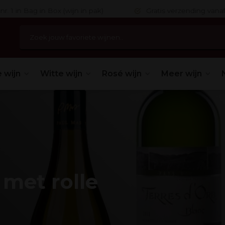
 in Bag in Box (wijn in pak)
Gratis verzending vanaf 75,
 wijn
Witte wijn
Rosé wijn
Meer wijn
met rolle