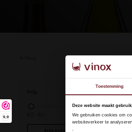
Terug
Geen prod
Toestemming
Prijs
Wel
Deze website maakt gebruik
dan
€0 - €5
We gebruiken cookies om cont
9,9
websiteverkeer te analyseren
.
Prijs instellen