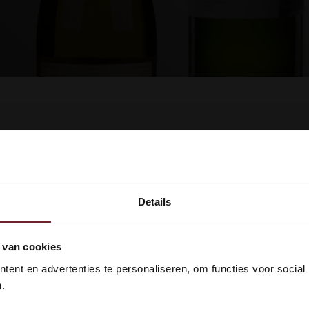
ucten gevonden!...
Details
kom bij Vinox Wijnen! Ben je ou
 van cookies
 18 jaar?
ent en advertenties te personaliseren, om functies voor social
.