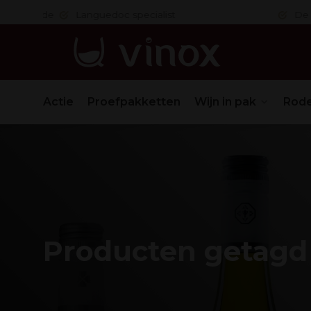
 in orde
Languedoc specialist
De nr. 1
Actie
Proefpakketten
Wijn in pak
Rode
Producten getagd 