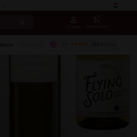
-
0
Winkelwagen
Inloggen
Nieuw
Over ons