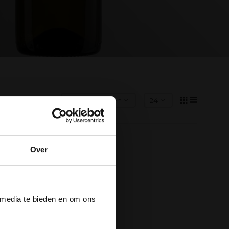
Over
der
 media te bieden en om ons