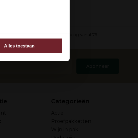
ee
in pak)
Gratis verzending vanaf 75,-
Alles toestaan
 adverteren en analyse.
rstrekt of die ze hebben
Abonneer
tie
Categorieën
unt
Actie
x
Proefpakketten
Wijn in pak
Rode wijn