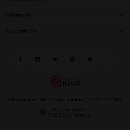
Informatie
Categorieën
KVK nummer:
99092123
btw-nummer:
NL868792196B01
Parallelweg 50C
7102 DG, Winterswijk