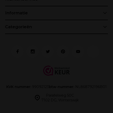
Informatie
Categorieën
KVK nummer:
99092123
btw-nummer:
NL868792196B01
Parallelweg 50C
7102 DG, Winterswijk