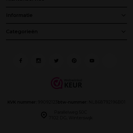
Informatie
Categorieën
KVK nummer:
99092123
btw-nummer:
NL868792196B01
Parallelweg 50C
7102 DG, Winterswijk