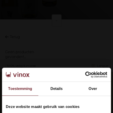
Terug
Geen producten
gevonden!...
ing: 100% veilig & in orde
Languedoc 
Elke maand de beste wijnen in je mail?
Toestemming
Details
Over
Abonneer je op onze nieuwsbrief om op de hoogte
te blijven.
Deze website maakt gebruik van cookies
Welkom bij Vinox Wijnen!