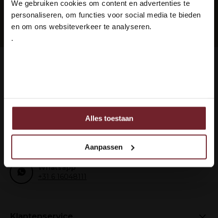
We gebruiken cookies om content en advertenties te
Ben je ouder dan 18 jaar?
personaliseren, om functies voor social media te bieden
Abonneer
en om ons websiteverkeer te analyseren.
.
Ja ik ben 18 jaar of ouder
Hoe kunnen we je helpen?
Nee
Klantenservice:
Bellen
+31 6 16048111
Alles toestaan
Ook delen we informatie over uw gebruik van onze site
met onze partners voor social media, adverteren en
Of stuur een mail
analyse.
info@vinox.nl
Aanpassen
Deze partners kunnen deze gegevens combineren met
andere informatie die u aan ze heeft verstrekt of die ze
Whatsapp
+31 6 16048111
hebben verzameld op basis van uw gebruik van hun
services.
Klantenservice